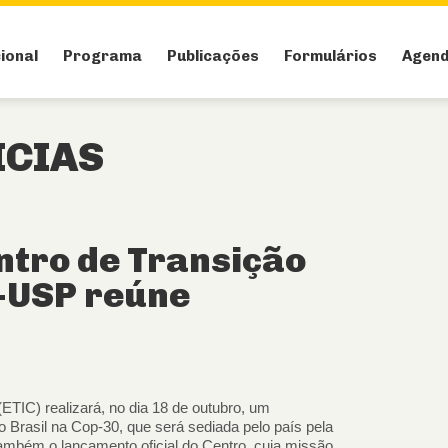
cional
Programa
Publicações
Formulários
Agen
ICIAS
tro de Transição
i-USP reúne
ETIC) realizará, no dia 18 de outubro, um
o Brasil na Cop-30, que será sediada pelo país pela
ambém o lançamento oficial do Centro, cuja missão