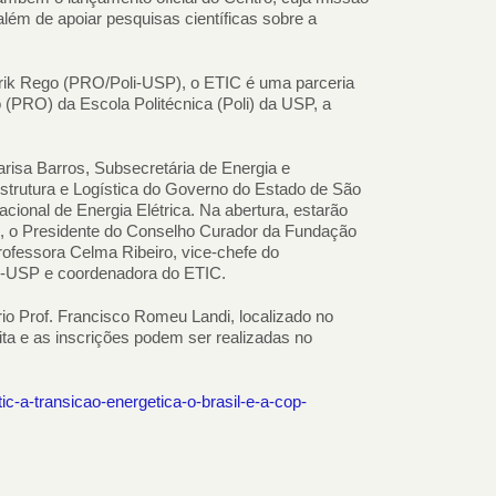
lém de apoiar pesquisas científicas sobre a
rik Rego (PRO/Poli-USP), o ETIC é uma parceria
(PRO) da Escola Politécnica (Poli) da USP, a
arisa Barros, Subsecretária de Energia e
strutura e Logística do Governo do Estado de São
cional de Energia Elétrica. Na abertura, estarão
ici, o Presidente do Conselho Curador da Fundação
rofessora Celma Ribeiro, vice-chefe do
i-USP e coordenadora do ETIC.
io Prof. Francisco Romeu Landi, localizado no
uita e as inscrições podem ser realizadas no
c-a-transicao-energetica-o-brasil-e-a-cop-