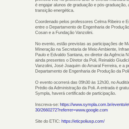
é engajar alunos de graduação e pós-graduação, a
transição energética.
Coordenado pelos professores Celma Ribeiro e E
entre o Departamento de Engenharia de Produção 
Cosan e a Fundação Vanzolini.
No evento, estão previstas as participações de M
Mineração na Secretaria de Meio Ambiente, Infrae
Paulo e Edvaldo Santana, ex-diretor da Agência Na
ainda presentes o Diretor da Poli, Reinaldo Giud
Vanzolini, José Joaquim do Amaral Ferreira, e a p
Departamento de Engenharia de Produção da Pol
O evento ocorrerá das 09h30 às 12h30, no Auditór
Prédio da Administração da Poli. A entrada é grat
Sympla, haverá certificado de participação.
Inscreva-se:
https://www.sympla.com.br/evento/eti
30/2660272?referrer=www.google.com
Site do ETIC:
https://eticpoliusp.com/