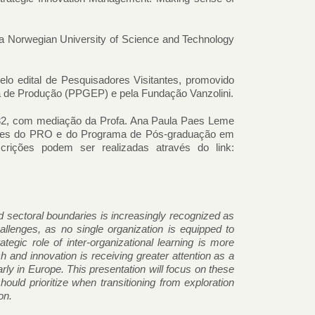
a Norwegian University of Science and Technology
elo edital de Pesquisadores Visitantes, promovido
de Produção (PPGEP) e pela Fundação Vanzolini.
232, com mediação da Profa. Ana Paula Paes Leme
entes do PRO e do Programa de Pós-graduação em
rições podem ser realizadas através do link:
nd sectoral boundaries is increasingly recognized as
allenges, as no single organization is equipped to
tegic role of inter-organizational learning is more
h and innovation is receiving greater attention as a
arly in Europe. This presentation will focus on these
uld prioritize when transitioning from exploration
on.