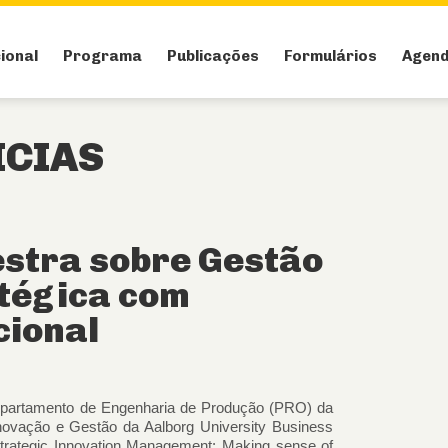
cional
Programa
Publicações
Formulários
Agen
ICIAS
estra sobre Gestão
tégica com
cional
epartamento de Engenharia de Produção (PRO)
da
Inovação e Gestão da Aalborg University Business
“Strategic Innovation Management: Making sense of