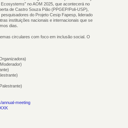
d Ecosystems” no AOM 2025, que acontecerá no
oberta de Castro Souza Pião (PPGEP/Poli-USP),
 pesquisadores do Projeto Cesip Fapesp, liderado
ras instituições nacionais e internacionais que se
imos dias.
temas circulares com foco em inclusão social. O
(Organizadora)
(Moderador)
ante)
estrante)
Palestrante)
s/annual-meeting
pXXK