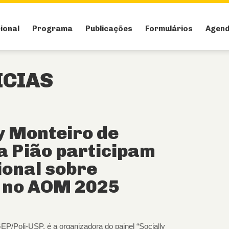
cional
Programa
Publicações
Formulários
Agen
ICIAS
y Monteiro de
a Pião participam
ional sobre
r no AOM 2025
P/Poli-USP, é a organizadora do painel “Socially