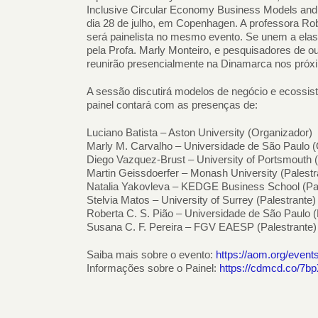
Inclusive Circular Economy Business Models an
dia 28 de julho, em Copenhagen. A professora R
será painelista no mesmo evento. Se unem a elas
pela Profa. Marly Monteiro, e pesquisadores de out
reunirão presencialmente na Dinamarca nos próx
A sessão discutirá modelos de negócio e ecossis
painel contará com as presenças de:
Luciano Batista – Aston University (Organizador)
Marly M. Carvalho – Universidade de São Paulo 
Diego Vazquez-Brust – University of Portsmouth 
Martin Geissdoerfer – Monash University (Palestr
Natalia Yakovleva – KEDGE Business School (Pal
Stelvia Matos – University of Surrey (Palestrante)
Roberta C. S. Pião – Universidade de São Paulo (
Susana C. F. Pereira – FGV EAESP (Palestrante)
Saiba mais sobre o evento:
https://aom.org/event
Informações sobre o Painel:
https://cdmcd.co/7b