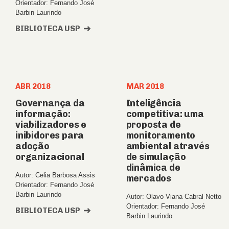
Orientador: Fernando José
Barbin Laurindo
BIBLIOTECA USP
ABR 2018
MAR 2018
Governança da
Inteligência
informação:
competitiva: uma
viabilizadores e
proposta de
inibidores para
monitoramento
adoção
ambiental através
organizacional
de simulação
dinâmica de
Autor: Celia Barbosa Assis
mercados
Orientador: Fernando José
Barbin Laurindo
Autor: Olavo Viana Cabral Netto
Orientador: Fernando José
BIBLIOTECA USP
Barbin Laurindo