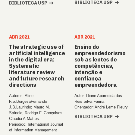
BIBLIOTECA USP
BIBLIOTECA USP
ABR 2021
ABR 2021
The strategic use of
Ensino do
artificial intelligence
empreendedorismo
in the digital era:
sob as lentes de
Systematic
competências,
literature review
intenção e
and future research
confiança
directions
empreendedora
Autores: Aline
Autor: Diane Aparecida dos
F.S.BorgesaFernando
Reis Silva Farina
J.B.Laurindo; Mauro M.
Orientador: André Leme Fleury
Spínola; Rodrigo F. Gonçalves;
BIBLIOTECA USP
Claudia A.Mattos.
Periódico: International Journal
of Information Management