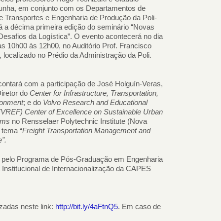
Cunha, em conjunto com os Departamentos de
e Transportes e Engenharia de Produção da Poli-
rá a décima primeira edição do seminário “Novas
Desafios da Logística”. O evento acontecerá no dia
das 10h00 às 12h00, no Auditório Prof. Francisco
localizado no Prédio da Administração da Poli.
contará com a participação de José Holguín-Veras,
iretor do
Center for Infrastructure, Transportation,
ronment
; e do
Volvo Research and Educational
(VREF) Center of Excellence on Sustainable Urban
ems
no Rensselaer Polytechnic Institute (Nova
 tema “
Freight Transportation Management and
”.
da pelo Programa de Pós-Graduação em Engenharia
 Institucional de Internacionalização da CAPES
izadas neste link:
http://bit.ly/4aFtnQ5
. Em caso de