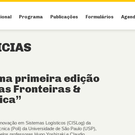
cional
Programa
Publicações
Formulários
Agen
ICIAS
ima primeira edição
as Fronteiras &
ica”
Inovação em Sistemas Logísticos (CISLog) da
cnica (Poli) da Universidade de São Paulo (USP),
elos professores Hugo Yoshizaki e Claudio