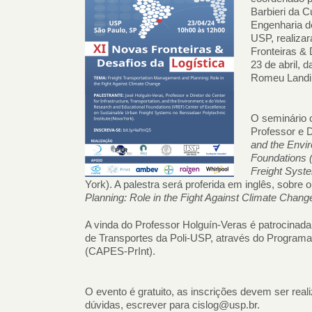
Barbieri da 
Engenharia d
USP, realiza
Fronteiras & 
23 de abril, 
Romeu Landi, 
O seminário 
Professor e D
and the Envi
Foundations 
Freight Syst
York). A palestra será proferida em inglês, sobre
o
Planning: Role in the Fight Against Climate Change
A vinda do Professor Holguín-Veras é patrocina
de Transportes da Poli-USP, através do Programa
(CAPES-PrInt).
O evento é gratuito, as inscrições devem ser real
dúvidas, escrever para cislog@usp.br.