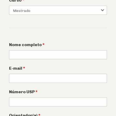
Curso
*
Nome completo
*
E-mail
*
Número USP
*
Orientador(a)
*