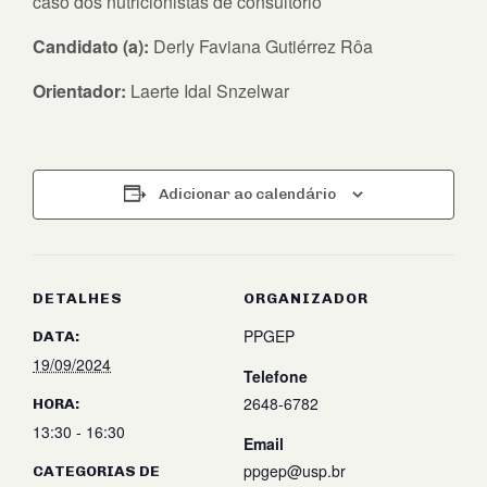
caso dos nutricionistas de consultório
Candidato (a):
Derly Faviana Gutiérrez Rôa
Orientador:
Laerte Idal Snzelwar
Adicionar ao calendário
DETALHES
ORGANIZADOR
PPGEP
DATA:
19/09/2024
Telefone
2648-6782
HORA:
13:30 - 16:30
Email
ppgep@usp.br
CATEGORIAS DE