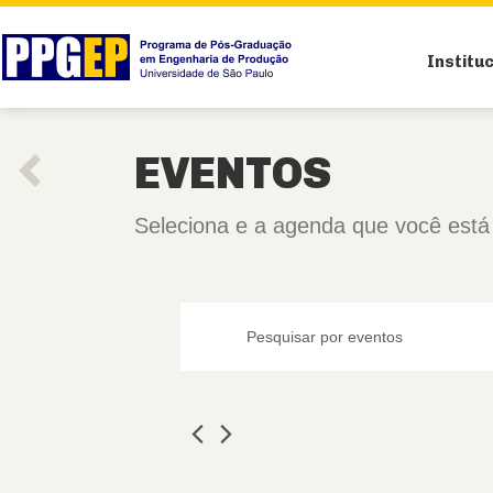
Institu
EVENTOS
Seleciona e a agenda que você está
Pesquisa
Digite
e
a
palavra-
navegação
chave.
Pesquisa
de
Eventos