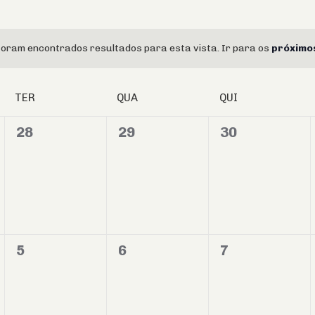
data.
oram encontrados resultados para esta vista. Ir para os
próximo
Notice
TER
QUA
QUI
0
0
0
28
29
30
evento,
evento,
evento,
0
0
0
5
6
7
evento,
evento,
evento,