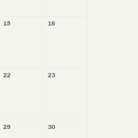
0
0
15
16
evento,
evento,
0
0
22
23
evento,
evento,
0
0
29
30
evento,
evento,