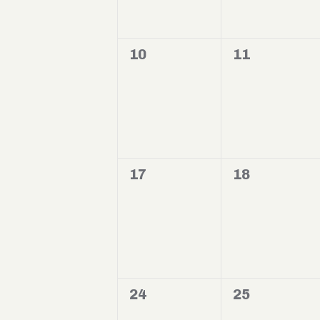
0
0
10
11
evento,
evento,
0
0
17
18
evento,
evento,
0
0
24
25
evento,
evento,