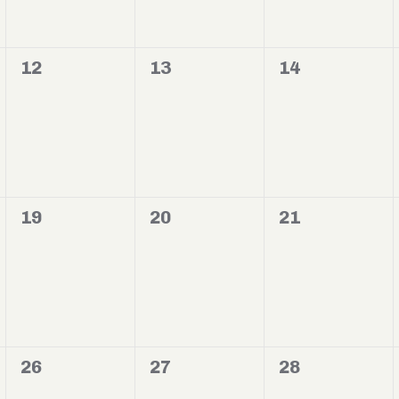
0
0
0
12
13
14
evento,
evento,
evento,
0
0
0
19
20
21
evento,
evento,
evento,
0
0
0
26
27
28
evento,
evento,
evento,