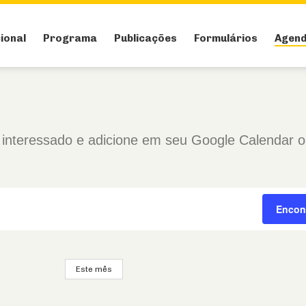
cional
Programa
Publicações
Formulários
Agen
 interessado e adicione em seu Google Calendar 
Encon
Este mês
Selecione
a