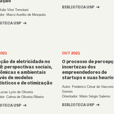
ução
BIBLIOTECA USP
João Vitor Tomotani
dor: Marco Aurélio de Mesquita
IOTECA USP
2021
OUT 2021
ção de eletricidade no
O processo de percepç
l: perspectivas sociais,
incertezas dos
ômicas e ambientais
empreendedores de
vés de modelos
startups e suas heurís
tísticos e de otimização
Autor: Frederico César de Vasconc
Gomes
Lucas Lyrio de Oliveira
Orientador: Mário Sérgio Salerno
dor: Celma de Oliveira Ribeiro
BIBLIOTECA USP
IOTECA USP