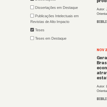
prod
Dissertações em Destaque
Autor: 
Orienta
Publicações Intelectuais em
Revistas de Alto Impacto
BIBL
Teses
Teses em Destaque
NOV 
Gera
Brasi
econ
atra
esta
Autor: 
Orienta
BIBL