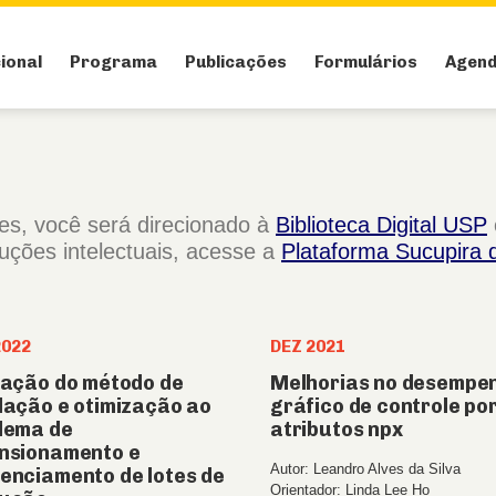
cional
Programa
Publicações
Formulários
Agen
ses, você será direcionado à
Biblioteca Digital USP
duções intelectuais, acesse a
Plataforma Sucupira
2022
DEZ 2021
cação do método de
Melhorias no desempe
lação e otimização ao
gráfico de controle po
lema de
atributos npx
nsionamento e
Autor: Leandro Alves da Silva
enciamento de lotes de
Orientador: Linda Lee Ho