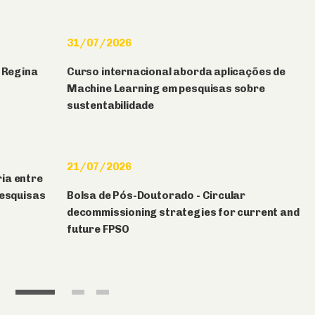
31/07/2026
f Regina
Curso internacional aborda aplicações de
Machine Learning em pesquisas sobre
sustentabilidade
21/07/2026
ia entre
pesquisas
Bolsa de Pós-Doutorado - Circular
decommissioning strategies for current and
future FPSO
1
2
3