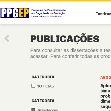
Institu
PUBLICAÇÕES
Para consultar as dissertações e te
acessar. Para conferir todas as pro
CATEGORIA
AGO 
Apli
NOTICIAS
simu
prob
dime
CATEGORIA
sequ
Dissertações