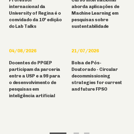
Professor
Curso internacional
internacional da
aborda aplicações de
University of Regina é o
Machine Learning em
convidado da 10ª edição
pesquisas sobre
do Lab Talks
sustentabilidade
04/08/2026
21/07/2026
Docentes do PPGEP
Bolsa de Pós-
participam da parceria
Doutorado - Circular
entre a USP e a 99 para
decommissioning
o desenvolvimento de
strategies for current
pesquisas em
and future FPSO
inteligência artificial
1
2
3