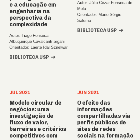
Autor: Júlio Cézar Fonseca de
e a educação em
Melo
engenharia na
Orientador: Mário Sérgio
perspectiva da
Salerno
complexidade
BIBLIOTECA USP
Autor: Tiago Fonseca
Albuquerque Cavalcanti Sigahi
Orientador: Laerte Idal Sznelwar
BIBLIOTECA USP
JUL 2021
JUN 2021
Modelo circular de
O efeito das
negócios: uma
informações
investigação de
compartilhadas via
fluxo de valor,
perfis públicos de
barreiras e critérios
sites de redes
competitivos com
sociais na formação