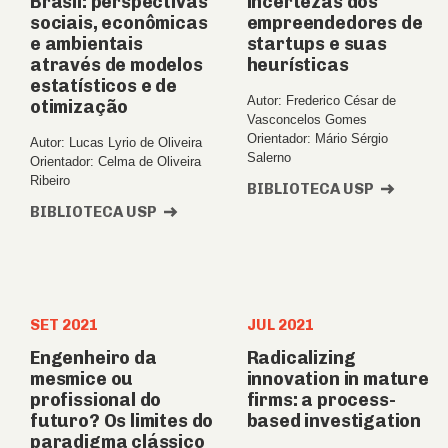
Brasil: perspectivas
incertezas dos
sociais, econômicas
empreendedores de
e ambientais
startups e suas
através de modelos
heurísticas
estatísticos e de
Autor: Frederico César de
otimização
Vasconcelos Gomes
Orientador: Mário Sérgio
Autor: Lucas Lyrio de Oliveira
Salerno
Orientador: Celma de Oliveira
Ribeiro
BIBLIOTECA USP
BIBLIOTECA USP
SET 2021
JUL 2021
Engenheiro da
Radicalizing
mesmice ou
innovation in mature
profissional do
firms: a process-
futuro? Os limites do
based investigation
paradigma clássico