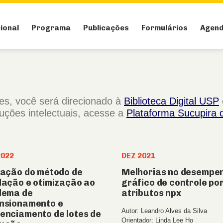
cional
Programa
Publicações
Formulários
Agen
ses, você será direcionado à
Biblioteca Digital USP
duções intelectuais, acesse a
Plataforma Sucupira
2022
DEZ 2021
cação do método de
Melhorias no desempe
lação e otimização ao
gráfico de controle po
lema de
atributos npx
nsionamento e
Autor: Leandro Alves da Silva
enciamento de lotes de
Orientador: Linda Lee Ho