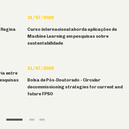
31/07/2026
f Regina
Curso internacional aborda aplicações de
Machine Learning em pesquisas sobre
sustentabilidade
21/07/2026
ia entre
pesquisas
Bolsa de Pós-Doutorado - Circular
decommissioning strategies for current and
future FPSO
1
2
3