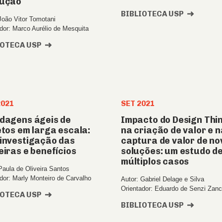
ução
BIBLIOTECA USP
João Vitor Tomotani
dor: Marco Aurélio de Mesquita
IOTECA USP
2021
SET 2021
dagens ágeis de
Impacto do Design Thi
etos em larga escala:
na criação de valor e n
investigação das
captura de valor de no
eiras e benefícios
soluções: um estudo d
múltiplos casos
Paula de Oliveira Santos
dor: Marly Monteiro de Carvalho
Autor: Gabriel Delage e Silva
Orientador: Eduardo de Senzi Zanc
IOTECA USP
BIBLIOTECA USP